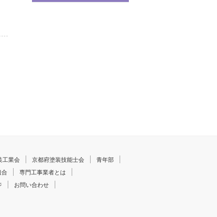
装工業会
京都府塗装技能士会
青年部
組合
専門工事業者とは
ジ
お問い合わせ